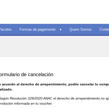
Pacotes
Formas de pagamento
Quem Somos
Conta
ormulario de cancelación
 acuerdo al derecho de arrepentimiento, podés cancelar tu compr
alizado.
Según Resolución 329/2020 ANAC el derecho de arrepentimiento no aplic
volución informada en tu voucher.