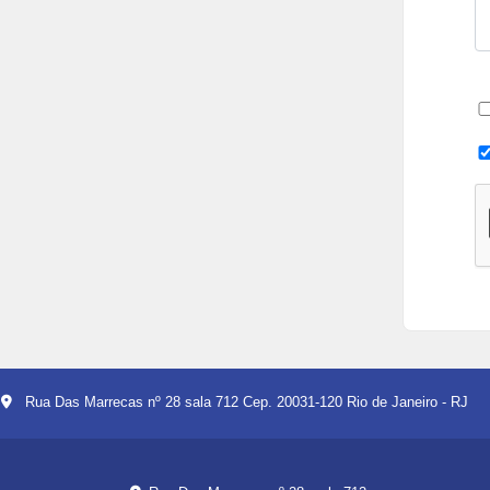
Rua Das Marrecas nº 28 sala 712 Cep. 20031-120 Rio de Janeiro - RJ