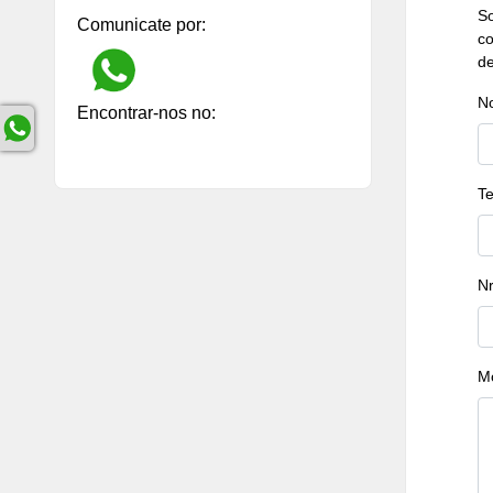
So
Comunicate por:
co
de
N
Encontrar-nos no:
Te
Nr
Mo